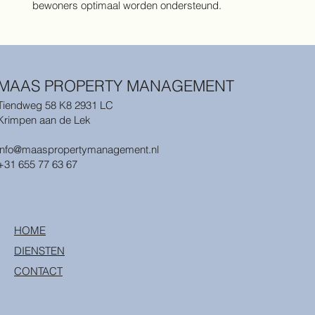
bewoners optimaal worden ondersteund.
MAAS PROPERTY MANAGEMENT
Tiendweg 58 K8 2931 LC
Krimpen aan de Lek
info@maaspropertymanagement.nl
+31 655 77 63 67
HOME
DIENSTEN
CONTACT