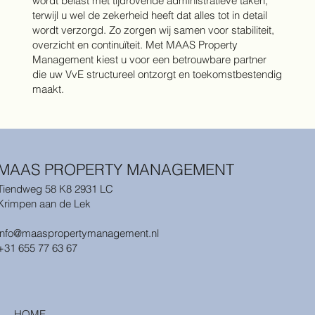
wordt belast met tijdrovende administratieve taken,
terwijl u wel de zekerheid heeft dat alles tot in detail
wordt verzorgd. Zo zorgen wij samen voor stabiliteit,
overzicht en continuïteit. Met MAAS Property
Management kiest u voor een betrouwbare partner
die uw VvE structureel ontzorgt en toekomstbestendig
maakt.
MAAS PROPERTY MANAGEMENT
Tiendweg 58 K8 2931 LC
Krimpen aan de Lek
info@maaspropertymanagement.nl
+31 655 77 63 67
HOME