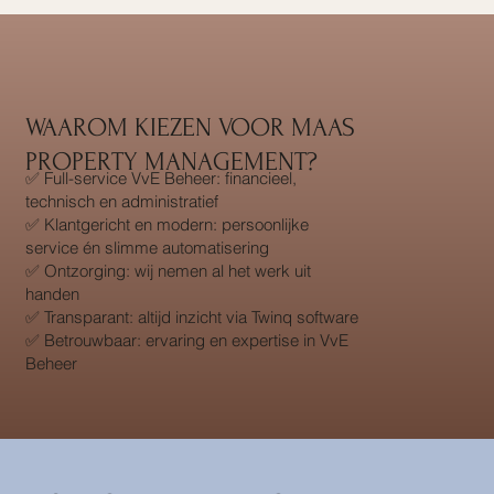
WAAROM KIEZEN VOOR MAAS
PROPERTY MANAGEMENT?
✅ Full-service VvE Beheer: financieel,
technisch en administratief
✅ Klantgericht en modern: persoonlijke
service én slimme automatisering
✅ Ontzorging: wij nemen al het werk uit
handen
✅ Transparant: altijd inzicht via Twinq software
✅ Betrouwbaar: ervaring en expertise in VvE
Beheer